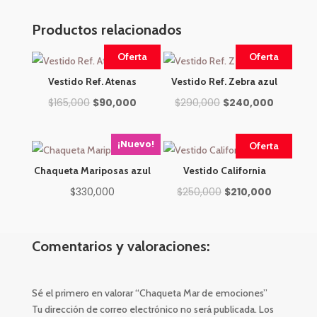
Productos relacionados
Oferta
Oferta
Vestido Ref. Atenas
Vestido Ref. Zebra azul
El
El
El
El
$
165,000
$
90,000
$
290,000
$
240,000
precio
precio
precio
precio
original
actual
original
actual
¡Nuevo!
Oferta
era:
es:
era:
es:
Chaqueta Mariposas azul
Vestido California
$165,000.
$90,000.
$290,000.
$240,000
El
El
$
330,000
$
250,000
$
210,000
precio
precio
original
actual
Comentarios y valoraciones:
era:
es:
$250,000.
$210,000.
Sé el primero en valorar “Chaqueta Mar de emociones”
Tu dirección de correo electrónico no será publicada.
Los