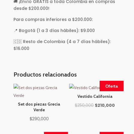
🚚 ¡Envío GRATIS a toda Colombia en compras
desde $200.000!
Para compras inferiores a $200.000:
📍 Bogotá (1 a 3 días hábiles): $9.000
🇨🇴 Resto de Colombia (4 a 7 días hábiles):
$16.000
Productos relacionados
Oferta
Vestido California
Set dos piezas Grecia
El
El
$
250,000
$
210,000
Verde
precio
precio
$
290,000
original
actual
era:
es: