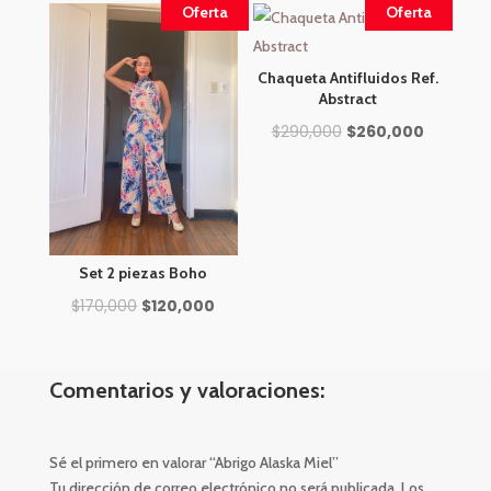
$250,000.
$210,000.
Oferta
Oferta
Chaqueta Antifluidos Ref.
Abstract
El
El
$
290,000
$
260,000
precio
precio
original
actual
era:
es:
$290,000.
$260,000
Set 2 piezas Boho
El
El
$
170,000
$
120,000
precio
precio
original
actual
Comentarios y valoraciones:
era:
es:
$170,000.
$120,000.
Sé el primero en valorar “Abrigo Alaska Miel”
Tu dirección de correo electrónico no será publicada.
Los